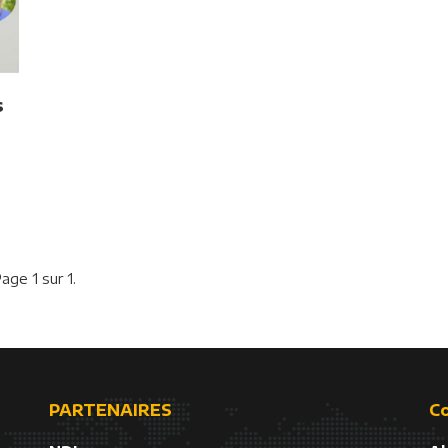
s
age 1 sur 1.
PARTENAIRES
C